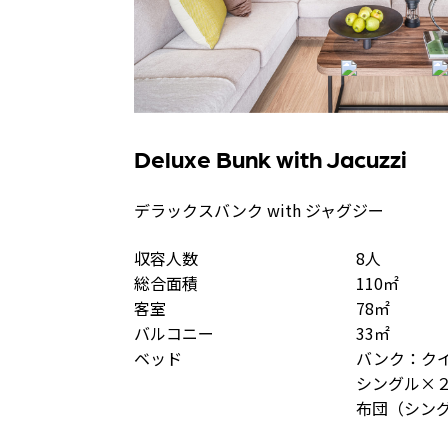
Deluxe Bunk with Jacuzzi
デラックスバンク with ジャグジー
収容人数
8人
総合面積
110㎡
客室
78㎡
バルコニー
33㎡
ベッド
バンク：ク
シングル×
布団（シン