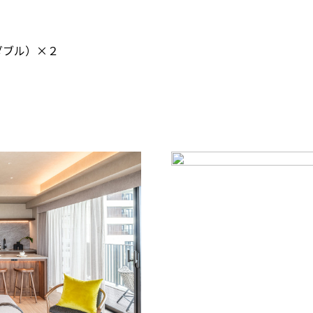
２
ダブル）×２