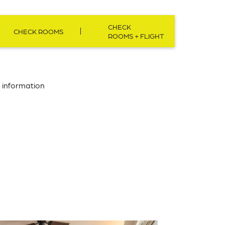
CHECK
CHECK ROOMS
ROOMS + FLIGHT
information