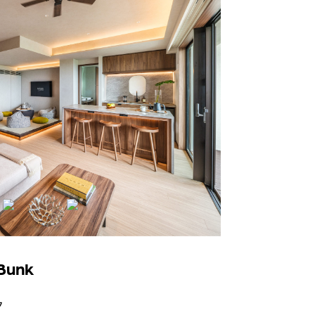
 Bunk
ク