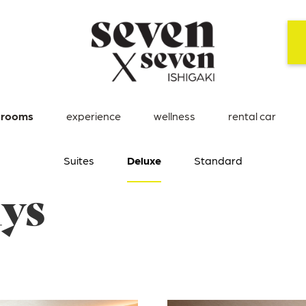
rooms
experience
wellness
rental car
Suites
Deluxe
Standard
ays